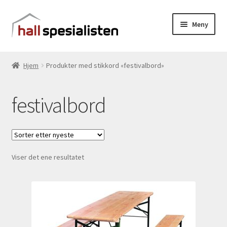
Hopp
Hopp
Meny
til
til
navigasjon
innhold
Vis produkter
Hjem
Produkter med stikkord «festivalbord»
Vis handlekurv
festivalbord
Gå til kassen
Til hallspesialisten.no
Viser det ene resultatet