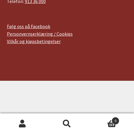
Telefon:
913 36 000
Følg oss på Facebook
Personvernserklæring / Cookies
Vilkår og kjøpsbetingelser
0
Søk
Søk