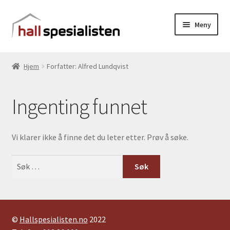
Hopp
Hopp
Meny
til
til
navigasjon
innhold
Vis produkter
Hjem
Forfatter: Alfred Lundqvist
Vis handlekurv
Ingenting funnet
Gå til kassen
Til hallspesialisten.no
Vi klarer ikke å finne det du leter etter. Prøv å søke.
Søk
etter:
©
Hallspesialisten.no
2022