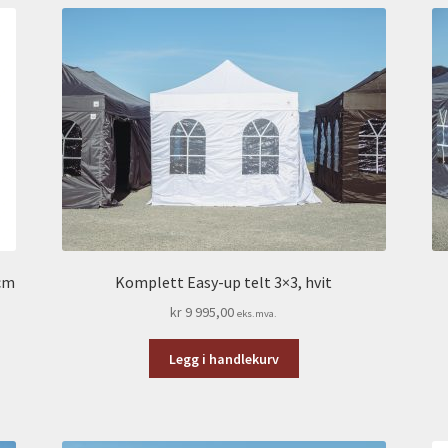
0cm
Komplett Easy-up telt 3×3, hvit
kr
9 995,00
eks.mva.
Legg i handlekurv