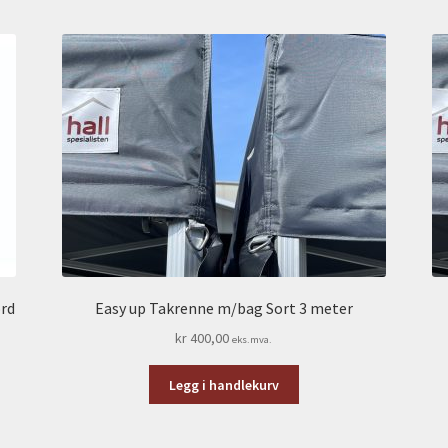
rd
Easy up Takrenne m/bag Sort 3 meter
kr
400,00
eks.mva.
Legg i handlekurv