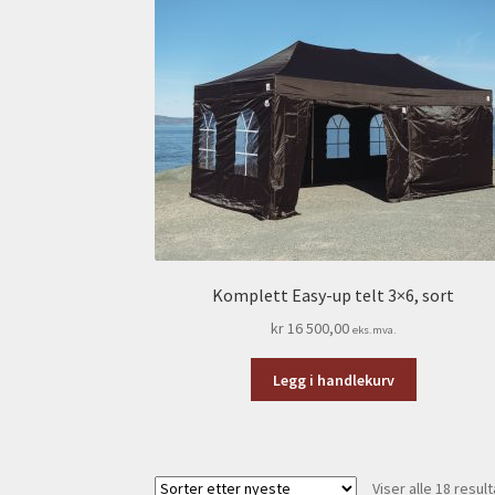
Komplett Easy-up telt 3×6, sort
kr
16 500,00
eks.mva.
Legg i handlekurv
Viser alle 18 resul