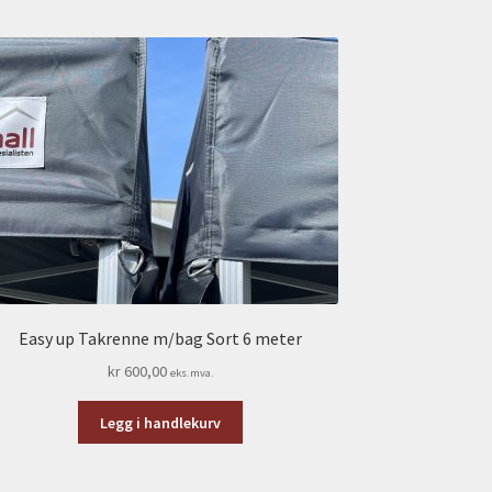
Easy up Takrenne m/bag Sort 6 meter
kr
600,00
eks.mva.
Legg i handlekurv