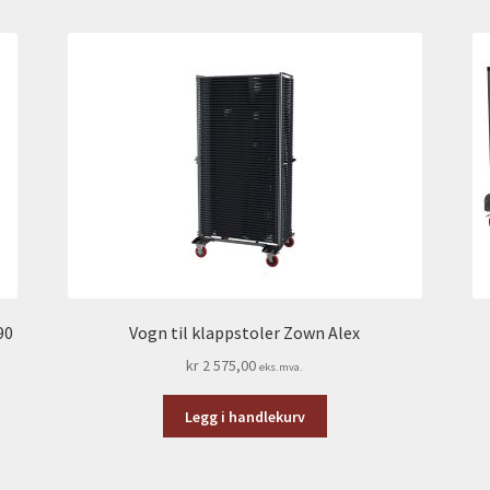
nyeste
90
Vogn til klappstoler Zown Alex
kr
2 575,00
eks.mva.
Legg i handlekurv