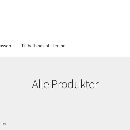
kassen
Til hallspesialisten.no
Alle Produkter
Sortert
tater
etter