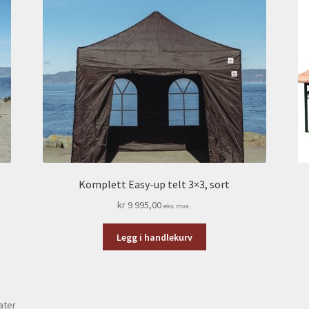
Komplett Easy-up telt 3×3, sort
kr
9 995,00
eks.mva.
Legg i handlekurv
Sortert
tater